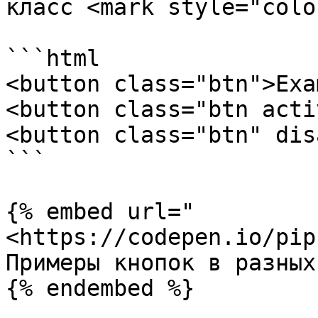
класс <mark style="colo
```html

<button class="btn">Exa
<button class="btn acti
<button class="btn" dis
```

{% embed url="
<https://codepen.io/pip
Примеры кнопок в разных
{% endembed %}
