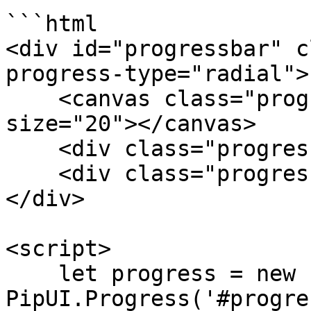
```html

<div id="progressbar" c
progress-type="radial">

    <canvas class="progress-bar" data-progress-
size="20"></canvas>

    <div class="progress-text">Text</div>

    <div class="progress-label">Label</div>

</div>

<script>

    let progress = new 
PipUI.Progress('#progre