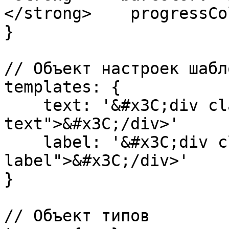
</strong>    progressCo
}

// Объект настроек шабло
templates: {

    text: '&#x3C;div class="progress-
text">&#x3C;/div>'

    label: '&#x3C;div class="progress-
label">&#x3C;/div>'

}

// Объект типов
