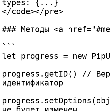
types: {...}

</code></pre>

### Методы <a href="#me
```

let progress = new PipU
progress.getID() // Вер
идентификатор

progress.setOptions(obj
не будет изменен
