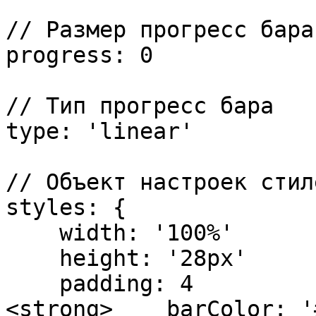
// Размер прогресс бара
progress: 0

// Тип прогресс бара

type: 'linear'

// Объект настроек стиле
styles: {

    width: '100%'

    height: '28px'

    padding: 4

<strong>    barColor: '