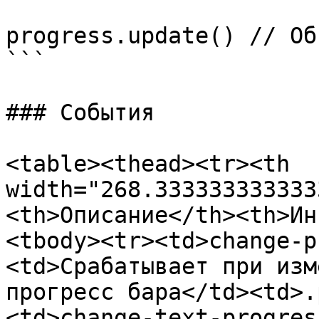
progress.update() // Об
```

### События

<table><thead><tr><th 
width="268.333333333333
<th>Описание</th><th>Ин
<tbody><tr><td>change-p
<td>Срабатывает при изм
прогресс бара</td><td>.
<td>change-text-progres