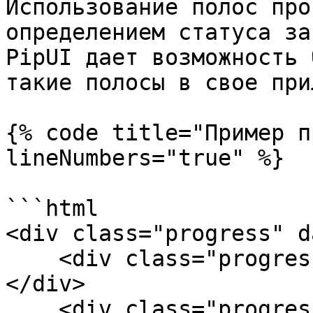
Использование полос про
определением статуса за
PipUI дает возможность 
такие полосы в свое при
{% code title="Пример п
lineNumbers="true" %}

```html

<div class="progress" d
    <div class="progress-bar" style="width: 35%;">
</div>

    <div class="progress-text">35%</div>
