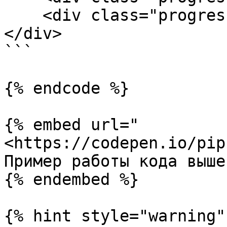
    <div class="progress-label">Label text</div>

</div>

```

{% endcode %}

{% embed url="
<https://codepen.io/pip
Пример работы кода выше

{% endembed %}

{% hint style="warning" 